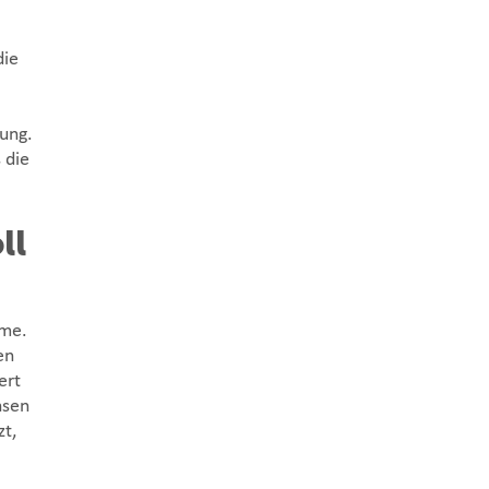
die
ung.
 die
ll
hme.
en
ert
nsen
t,