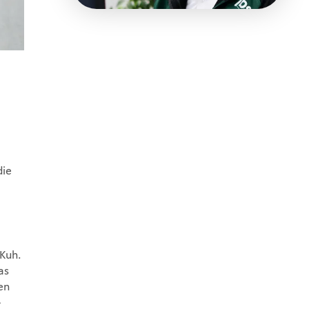
die
 Kuh.
as
en
-