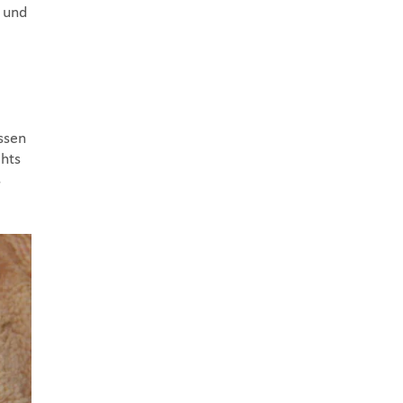
t und
ssen
chts
s