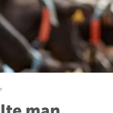
?
lte man