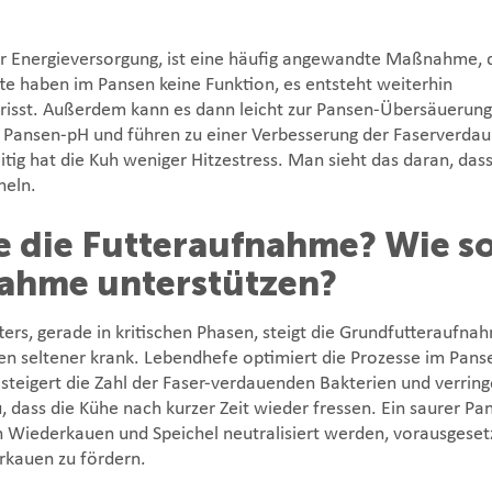
der Energieversorgung, ist eine häufig angewandte Maßnahme, 
ette haben im Pansen keine Funktion, es entsteht weiterhin
risst. Außerdem kann es dann leicht zur Pansen-Übersäuerung
 Pansen-pH und führen zu einer Verbesserung der Faserverdau
tig hat die Kuh weniger Hitzestress. Man sieht das daran, dass
heln.
 die Futteraufnahme? Wie so
fnahme unterstützen?
ters, gerade in kritischen Phasen, steigt die Grundfutteraufna
den seltener krank. Lebendhefe optimiert die Prozesse im Pans
steigert die Zahl der Faser-verdauenden Bakterien und verring
 dass die Kühe nach kurzer Zeit wieder fressen. Ein saurer Pa
Wiederkauen und Speichel neutralisiert werden, vorausgesetz
erkauen zu fördern.