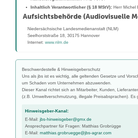
Inhaltlich Verantwortlicher (§ 18 MStV):
Herr Michel 
Aufsichtsbehörde (Audiovisuelle M
Niedersächsische Landesmedienanstalt (NLM)
Seelhorststraße 18, 30175 Hannover
Internet:
www.nlm.de
Beschwerdestelle & Hinweisgeberschutz
Uns als jbs ist es wichtig, alle geltenden Gesetze und Vors
um Schaden vom Unternehmen abzuwenden.
Dieser Kanal richtet sich an Mitarbeiter, Kunden, Liefera
(z.B. Umweltverschmutzung, illegale Preisabsprachen). Es 
Hinweisgeber-Kanal:
E-Mail:
jbs-hinweisgeber@gmx.de
Ansprechpartner für Fragen: Matthias Grobrügge
E-Mail:
matthias.grobruegge@jbs-agrar.com