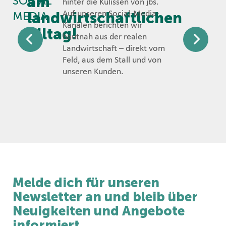
am
SOCIAL
hinter die Kulissen von jbs.
landwirtschaftlichen
Auf unseren Social-Media-
MEDIA
Kanälen berichten wir
Alltag!
hautnah aus der realen
Landwirtschaft – direkt vom
Feld, aus dem Stall und von
unseren Kunden.
Melde dich für unseren
Newsletter an und bleib über
Neuigkeiten und Angebote
informiert.