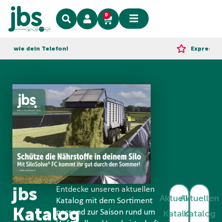
0
wie dein Telefon!
Express-Liefe
jbs
Entdecke unseren aktuellen
Aktuellen
Aktuellen
Katalog mit dem Sortiment
Katalog
passend zur Saison rund um
Katalog
Katalog