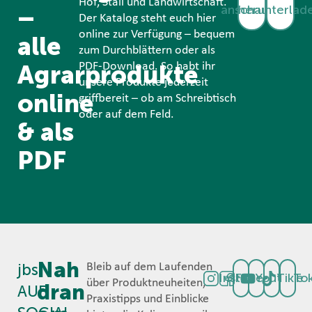
Hof, Stall und Landwirtschaft.
anschauen
herunterlad
–
Der Katalog steht euch hier
online zur Verfügung – bequem
alle
zum Durchblättern oder als
Agrarprodukte
PDF-Download. So habt ihr
unsere Produkte jederzeit
online
griffbereit – ob am Schreibtisch
oder auf dem Feld.
& als
PDF
Nah
jbs
Bleib auf dem Laufenden
Instagram
Facebook
Youtube
TikTo
über Produktneuheiten,
dran
AUF
Praxistipps und Einblicke