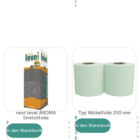
g
e
next level AROMA
Typ Wickelfolie 250 mm
Stretchfolie
6
0
k
,
0
5
1
o
k
In den Warenkorb
0
,
,
3
s
o
In den Warenkorb
4
0
4
t
9
s
9
e
t
5
,
€