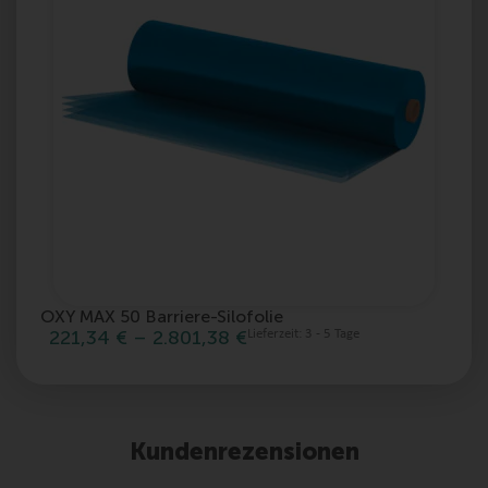
OXY MAX 50 Barriere-Silofolie
m
221,34
€
–
2.801,38
€
Lieferzeit:
3 - 5 Tage
Kundenrezensionen