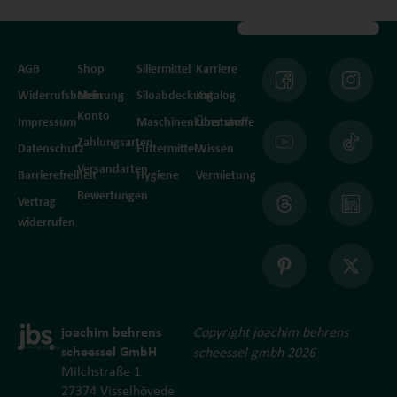
AGB
Shop
Siliermittel
Karriere
Widerrufsbelehrung
Mein
Siloabdeckung
Katalog
Konto
Impressum
Maschinenkunststoffe
Über uns
Zahlungsarten
Datenschutz
Futtermittel
Wissen
Versandarten
Barrierefreiheit
Hygiene
Vermietung
Bewertungen
Vertrag
widerrufen
joachim behrens
Copyright joachim behrens
scheessel GmbH
scheessel gmbh 2026
Milchstraße 1
27374 Visselhövede