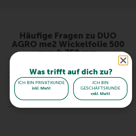
Häufige Fragen zu DUO
AGRO me2 Wickelfolie 500
mm & 750 mm
Was zeichnet die DUO AGRO me2 aus?
Was trifft auf dich zu?
ICH BIN PRIVATKUNDE
ICH BIN
Wie wird die DUO AGRO me2 Wickelfolie
GESCHÄFTSKUNDE
inkl. MwSt
exkl. MwSt
korrekt gelagert & angewendet?