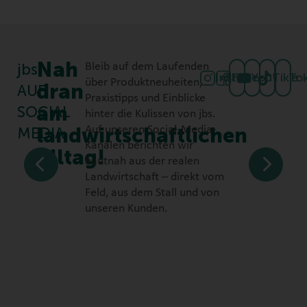
Nah
jbs
Bleib auf dem Laufenden
Instagram
Facebook
Youtube
TikTo
über Produktneuheiten,
dran
AUF
Praxistipps und Einblicke
am
SOCIAL
hinter die Kulissen von jbs.
landwirtschaftlichen
Auf unseren Social-Media-
MEDIA
Kanälen berichten wir
Alltag!
hautnah aus der realen
Landwirtschaft – direkt vom
Feld, aus dem Stall und von
unseren Kunden.