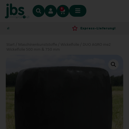
0
!
Express-Lieferung!
Start
/
Maschinenkunststoffe
/
Wickelfolie
/ DUO AGRO me2
Wickelfolie 500 mm & 750 mm