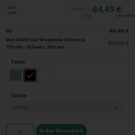
84,49
€
SKU:
Lieferzeit:
3 -
zzgl.
GTIN:
5 Tage
Versandkos
6
x
84,49
€
DUO AGRO me2 Wickelfolie 500 mm &
506,94
€
750 mm - Schwarz, 500 mm
Farbe
Größe
In den Warenkorb