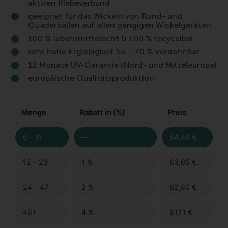
aktiven Klebeverbund
geeignet für das Wickeln von Rund- und
Quaderballen auf allen gängigen Wickelgeräten
100 % lebensmittelecht & 100 % recycelbar
sehr hohe Ergiebigkeit 55 – 70 % vordehnbar
12 Monate UV-Garantie (Nord- und Mitteleuropa)
europäische Qualitätsproduktion
Menge
Rabatt in (%)
Preis
6 - 11
—
84,49
€
12 - 23
1 %
83,65
€
24 - 47
2 %
82,80
€
48+
4 %
81,11
€