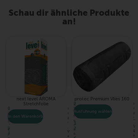
Schau dir ähnliche Produkte
an!
next level AROMA
protec Premium Vlies 160
Stretchfolie
2
L
z
0
2
i
1
z
z
Ausführung wählen
,
e
4
3
g
z
In den Warenkorb
0
f
,
l
9
g
–
8
e
.
l
3
,
r
I
V
.
2
8
€
z
n
e
V
3
/
e
k
r
e