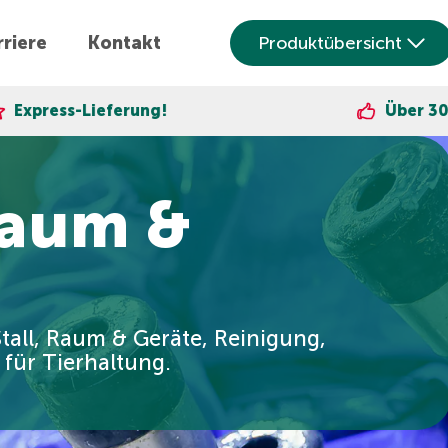
riere
Kontakt
Produktübersicht
ng!
Über 30.000 zufriedene 
Raum &
tall, Raum & Geräte, Reinigung,
 für Tierhaltung.