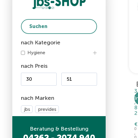
nach Kategorie
Hygiene
nach Preis
3
0
nach Marken
I
,
8
jbs
prevides
2
€
Beratung & Bestellung
0
,
04262 - 2074 940
0