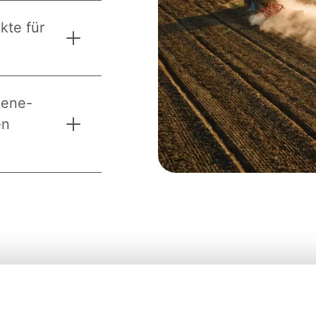
kte für
iene-
en