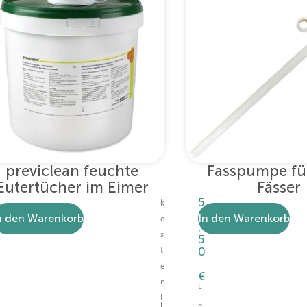
previclean feuchte
Fasspumpe für
Eutertücher im Eimer
Fässer
5
k
0
n den Warenkorb
In den Warenkorb
o
,
s
5
0
t
e
€
n
L
i
l
I
e