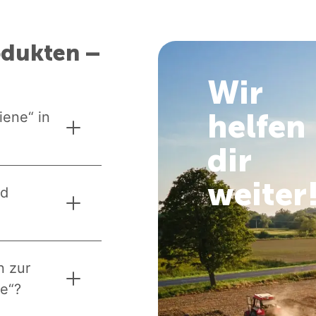
odukten –
Wir
helfen
iene“ in
dir
weiter
nd
n zur
ne“?