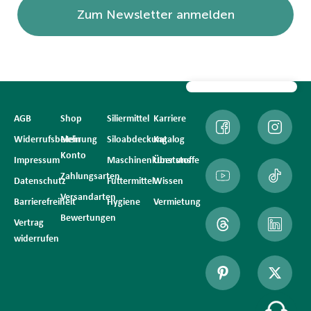
Zum Newsletter anmelden
AGB
Shop
Siliermittel
Karriere
Widerrufsbelehrung
Mein
Siloabdeckung
Katalog
Konto
Impressum
Maschinenkunststoffe
Über uns
Zahlungsarten
Datenschutz
Futtermittel
Wissen
Versandarten
Barrierefreiheit
Hygiene
Vermietung
Bewertungen
Vertrag
widerrufen