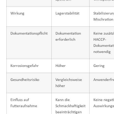
Wirkung
Lagerstabilität
Stabilisieru
Mischration
Dokumentationspflicht
Dokumentation
Keine zusätz
erforderlich
HACCP-
Dokumentat
notwendig
Korrosionsgefahr
Höher
Gering
Gesundheitsrisiko
Vergleichsweise
Anwenderfre
höher
Einfluss auf
Kann die
Keine negat
Futteraufnahme
Schmackhaftigkeit
Auswirkung
beeinträchtigen