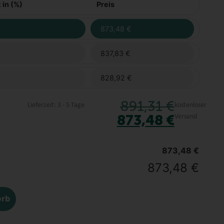
 in (%)
Preis
873,48
€
837,83
€
828,92
€
891,31
€
Lieferzeit:
3 - 5 Tage
kostenloser
873,48
€
Versand
873,48
€
873,48
€
orb