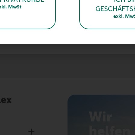
nkl. MwSt
GESCHÄFTS
ste Technik
va
exkl. Mw
matisierte Abschaltung
ei
tank schont Bakterien bei hohen Temperaturen
gü
lex
Wir
helfen