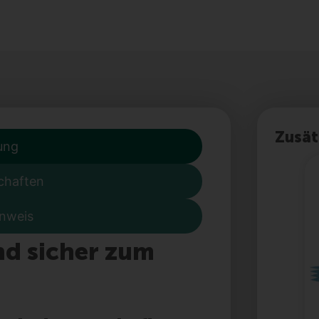
Zusät
ung
chaften
inweis
und sicher zum