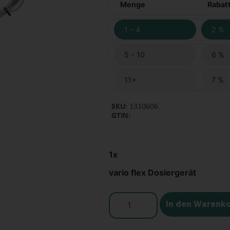
Menge
Rabatt
1 - 4
2 %
5 - 10
6 %
11+
7 %
SKU:
1310606
GTIN:
1
x
vario flex Dosiergerät
In den Warenk