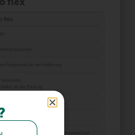
o flex
o flex
l/h
 Membranpumpe
ein Regelventil an der Halterung
 Sensoren,
halter an der Pick-up
 dabei, aber frei wählbar
?
it jeweils 2 Düsen in 3 Größen
bel, geringer Aufwand beim Maschinenwechsel
N