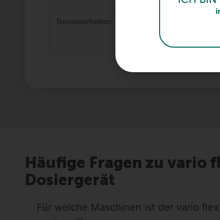
i
Besonderheiten
robu
auto
Kühl
Häufige Fragen zu vario f
Dosiergerät
Für welche Maschinen ist der vario flex