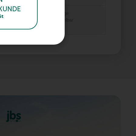
KUNDE
riable Anbringung und Neumontage
St
gener Tank und eigene Größe wählbar
nstig und trotzdem robust