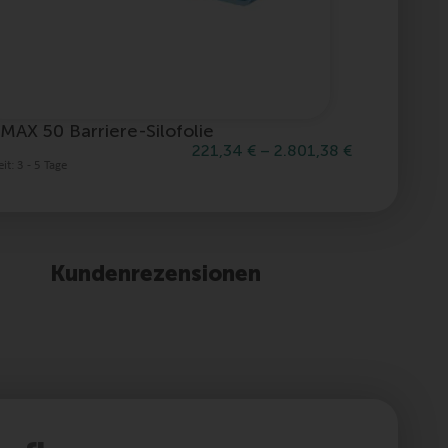
MAX 50 Barriere-Silofolie
mymin L
221,34
€
–
2.801,38
€
eit:
3 - 5 Tage
Lieferzeit:
3 
Kundenrezensionen