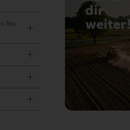
dir
weiter
o flex