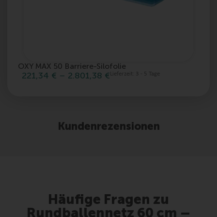
OXY MAX 50 Barriere-Silofolie
m
221,34
€
–
2.801,38
€
Lieferzeit:
3 - 5 Tage
Kundenrezensionen
Häufige Fragen zu
Rundballennetz 60 cm –