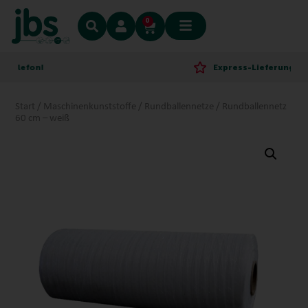
0
fon!
Express-Lieferung!
Start
/
Maschinenkunststoffe
/
Rundballennetze
/ Rundballennetz
60 cm – weiß