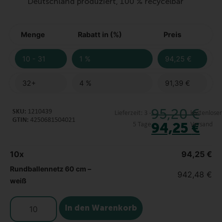
Deutschland produziert, 100 % recycelbar
Menge
Rabatt in (%)
Preis
10 - 31
1 %
94,25
€
32+
4 %
91,39
€
95,20
€
SKU:
1210439
Lieferzeit:
3 -
kostenlose
GTIN:
4250681504021
94,25
€
5 Tage
Versand
10
x
94,25
€
Rundballennetz 60 cm –
942,48
€
weiß
In den Warenkorb