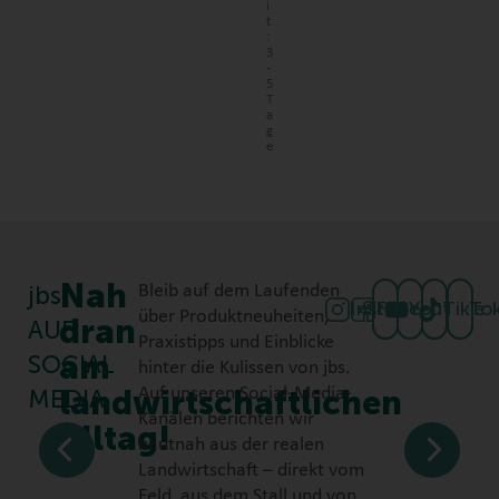
i
t
:
3
-
5
T
a
g
e
Nah
jbs
Bleib auf dem Laufenden
Instagram
Facebook
Youtube
TikTo
über Produktneuheiten,
dran
AUF
Praxistipps und Einblicke
am
SOCIAL
hinter die Kulissen von jbs.
landwirtschaftlichen
Auf unseren Social-Media-
MEDIA
Kanälen berichten wir
Alltag!
hautnah aus der realen
Landwirtschaft – direkt vom
Feld, aus dem Stall und von