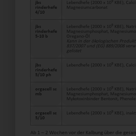
9
jbs
Lebendhefe (2000 x 10
KBE), Calc
rinderhefe
Magnesiumcarbonat
4/10
9
jbs
Lebendhefe (2000 x 10
KBE), Natr
rinderhefe
Magnesiumphosphat, Magnesiumoxid
5-10 b
Oregano-Öl
Kann in der ökologischen Produk
837/2007 und (EG) 889/2008 verw
gelistet
9
jbs
Lebendhefe (2000 x 10
KBE), Calc
rinderhefe
5/10 ph
9
orgacell sc
Lebendhefe (2000 x 10
KBE), Natr
mb
Magnesiumphosphat, Magnesiumoxid
Mykotoxinbinder Bentonit,
Phenole
9
orgacell sc
Lebendhefe (2000 x 10
KBE), inakt
5/10
Ab 1 – 2 Wochen vor der Kalbung über die gesa