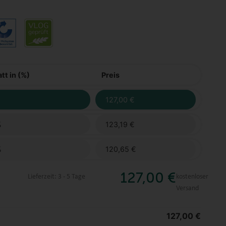
tt in (%)
Preis
127,00
€
%
123,19
€
%
120,65
€
127,00
€
Lieferzeit:
3 - 5 Tage
kostenloser
Versand
127,00
€