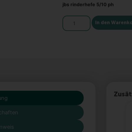
jbs rinderhefe 5/10 ph
In den Warenk
Zusät
ung
chaften
inweis