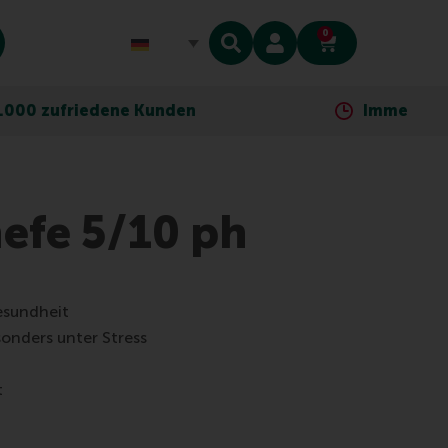
0
ene Kunden
Immer so nah wie dein T
hefe 5/10 ph
esundheit
sonders unter Stress
t