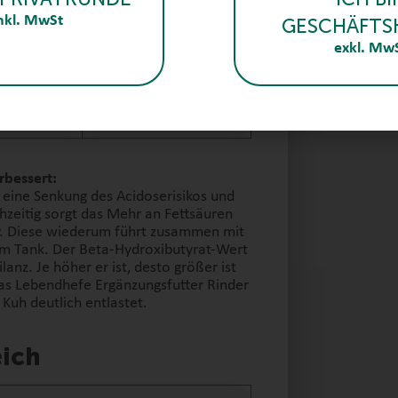
nkl. MwSt
GESCHÄFTS
39,4
exkl. Mw
3,3
0,5
rbessert:
eine Senkung des Acidoserisikos und
hzeitig sorgt das Mehr an Fettsäuren
r. Diese wiederum führt zusammen mit
im Tank. Der Beta-Hydroxibutyrat-Wert
lanz. Je höher er ist, desto größer ist
 das Lebendhefe Ergänzungsfutter Rinder
Kuh deutlich entlastet.
eich