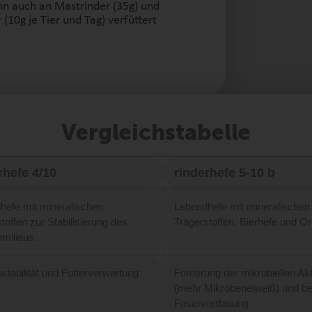
ann auch an Mastrinder (35g) und
(10g je Tier und Tag) verfüttert
Vergleichstabelle
rhefe 4/10
rinderhefe 5-10 b
hefe mit mineralischen
Lebendhefe mit mineralischen
toffen zur Stabilisierung des
Trägerstoffen, Bierhefe und O
milieus
.
tabilität und Futterverwertung
Förderung der mikrobiellen Akti
(mehr
Mikrobeneiweiß
) und b
Faserverdauung