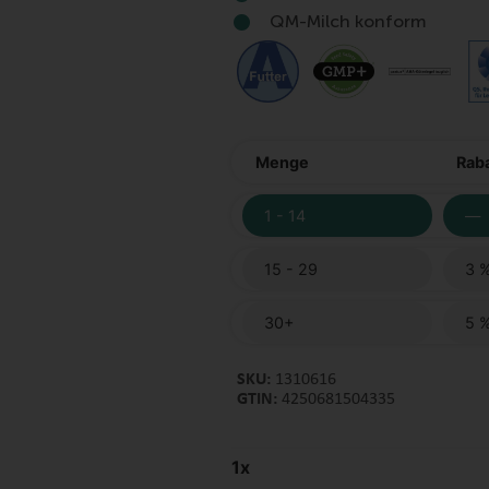
QM-Milch konform
Menge
Raba
1 - 14
—
15 - 29
3 
30+
5 
SKU:
1310616
GTIN:
4250681504335
1
x