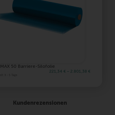
MAX 50 Barriere-Silofolie
mymin L
221,34
€
–
2.801,38
€
eit:
3 - 5 Tage
Lieferzeit:
3 
Kundenrezensionen