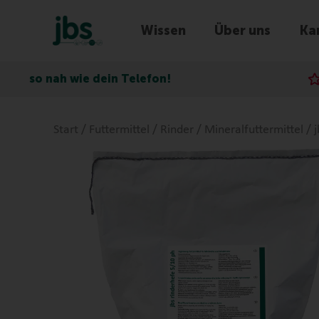
Wissen
Über uns
Kar
ie dein Telefon!
Express-Lie
Start
/
Futtermittel
/
Rinder
/
Mineralfuttermittel
/ j