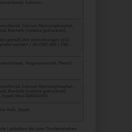
iumcarbonat, Calcium-
iumchlorid, Calcium-Natriumphosphat,
, Bierhefe (inaktive getrocknet),
tion gemäß den Verordnungen (EG)
endet werden | DE-ÖKO-006 | FiBL-
iumcarbonat, Magnesiumoxid, Phenol
iumchlorid, Calcium-Natriumphosphat,
, Bierhefe (inaktive getrocknet),
, Sojaöl (Non-GMO/GVO)
ive Hefe, Sojaöl
mte Laktation bis zum Trockenstehen