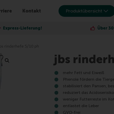
riere
Kontakt
Produktübersicht
ferung!
Über 30.000 zufried
bs rinderhefe 5/10 ph
jbs rinder
mehr Fett und Eiweiß
Phenole fördern die Tierg
stabilisiert den Pansen, be
reduziert das Acidoserisiko
weniger Futterreste im Ko
entlastet die Leber
GVO-frei