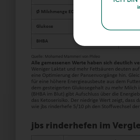
i
Ø Milchmenge ECM
37,0
Glukose
3,2
BHBA
0,6
Quelle: Mohamed Mammeri von Phileo
Alle gemessenen Werte haben sich deutlich ve
Weniger Laktat und mehr Fettsäuren deuten auf 
eine Optimierung der Pansenvorgänge hin. Gleic
für eine höhere Energieausbeute aus dem Futte
dem gesteigerten Glukosegehalt zu mehr Milch 
(BHBA im Blut) gibt Aufschluss über die Energiebi
das Ketoserisiko. Der niedrige Wert zeigt, dass
wie jbs rinderhefe 5/10 ph den Stoffwechsel der 
jbs rinderhefen im Vergl