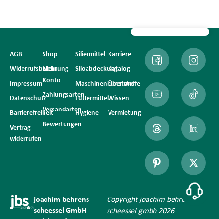
AGB
Shop
Siliermittel
Karriere
Widerrufsbelehrung
Mein
Siloabdeckung
Katalog
Konto
Impressum
Maschinenkunststoffe
Über uns
Zahlungsarten
Datenschutz
Futtermittel
Wissen
Versandarten
Barrierefreiheit
Hygiene
Vermietung
Bewertungen
Vertrag
widerrufen
joachim behrens
Copyright joachim behrens
scheessel GmbH
scheessel gmbh 2026