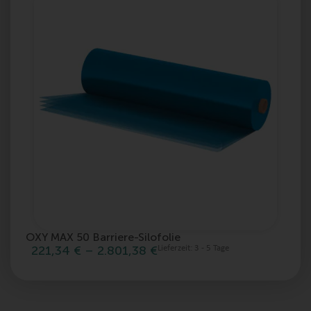
OXY MAX 50 Barriere-Silofolie
m
221,34
€
–
2.801,38
€
Lieferzeit:
3 - 5 Tage