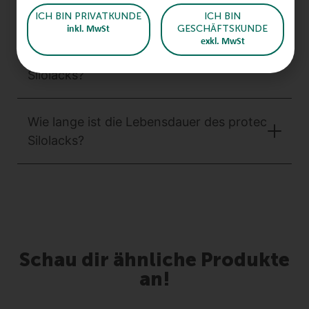
angewendet?
ICH BIN PRIVATKUNDE
ICH BIN
GESCHÄFTSKUNDE
inkl. MwSt
exkl. MwSt
Wie hoch ist der Verbrauch des protec
Silolacks?
Wie lange ist die Lebensdauer des protec
Silolacks?
Schau dir ähnliche Produkte
an!