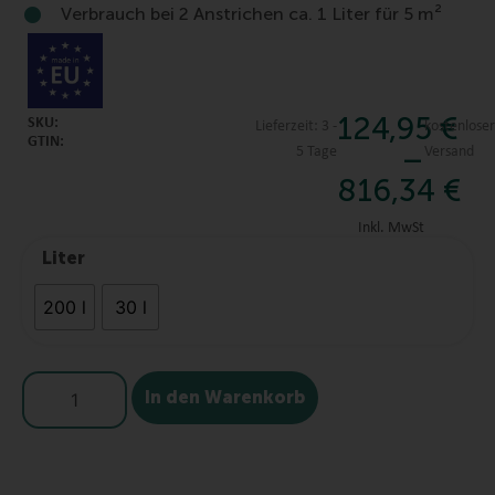
Verbrauch bei 2 Anstrichen ca. 1 Liter für 5 m²
124,95
€
SKU:
Lieferzeit:
3 -
kostenlose
GTIN:
–
5 Tage
Versand
816,34
€
Inkl. MwSt
Liter
200 l
30 l
In den Warenkorb