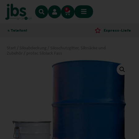
0
elefon!
Express-Lieferung!
Start
/
Siloabdeckung
/
Siloschutzgitter, Silosäcke und
Zubehör
/ protec Silolack Fass