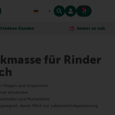
0
nden
Immer so nah wie dein Telefo
kmasse für Rinder
ch
n Fliegen und Ungeziefer
mer einsetzbar
Mastbullen und Mutterkühe
re geeignet, deren Milch zur Lebensmittelgewinnung