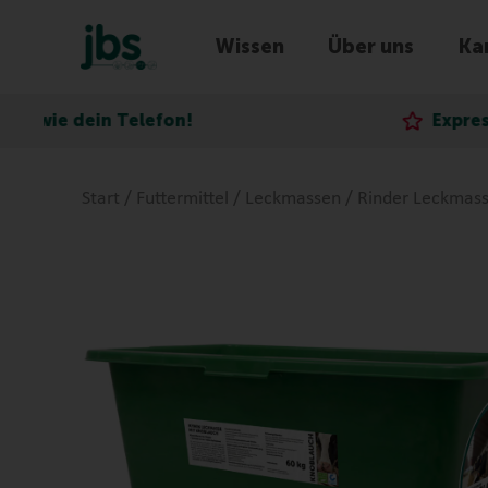
Wissen
Über uns
Kar
n Telefon!
Express-Lieferung
Start
/
Futtermittel
/
Leckmassen
/
Rinder Leckmas