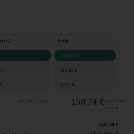
in (%)
Preis
158,74
€
 %
112,93
€
 %
97,67
€
158,74
€
Lieferzeit:
3 - 5 Tage
kostenloser
Versand
158,74
€