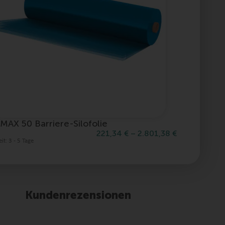
MAX 50 Barriere-Silofolie
mymin L
221,34
€
–
2.801,38
€
eit:
3 - 5 Tage
Lieferzeit:
3 
Kundenrezensionen