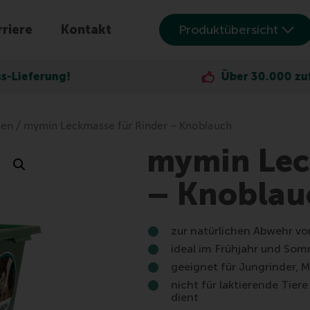
riere
Kontakt
Produktübersicht
!
Über 30.000 zufriedene Ku
sen
/ mymin Leckmasse für Rinder – Knoblauch
mymin Lec
– Knoblau
zur natürlichen Abwehr vo
ideal im Frühjahr und Som
geeignet für Jungrinder, 
nicht für laktierende Tie
dient