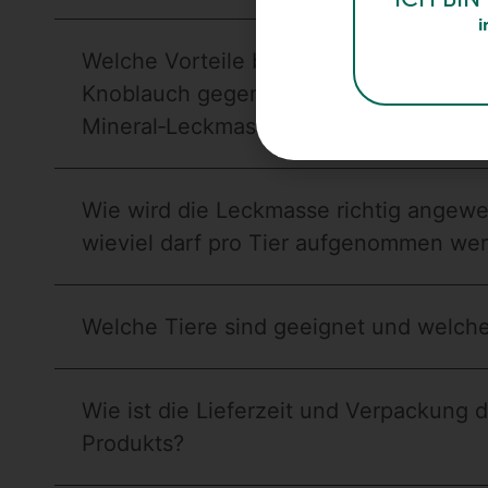
i
Welche Vorteile bietet die Leckmasse m
Knoblauch gegenüber herkömmlichen
Mineral‑Leckmassen?
Wie wird die Leckmasse richtig angew
wieviel darf pro Tier aufgenommen we
Welche Tiere sind geeignet und welche
Wie ist die Lieferzeit und Verpackung 
Produkts?