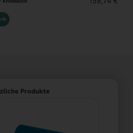
158,74
€
- Knoblauch
orb
zliche Produkte