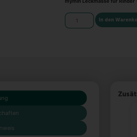
mymin Leckmasse für Rinder 
In den Warenk
Zusät
ung
chaften
inweis