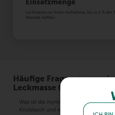
Einsatzmenge
Leckmasse zur freien Aufnahme, bis zu 1 % der T
Monate haltbar.
Häufige Fragen zu mymin
Leckmasse für Rinder – 
Was ist die mymin Leckmasse Rind mit
Knoblauch und wofür wird sie eingeset
ICH BIN