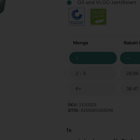
QS und VLOG zertifiziert
Menge
Rabatt 
1
—
2 - 5
28.86
6+
38.47
SKU:
1310329
GTIN:
4250681504298
1
x