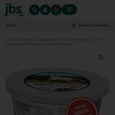
0
on!
Express-Lieferung!
Start
/
Futtermittel
/
Leckmassen
/
Pferde Leckmassen
/ mymin
Leckmasse für Pferde – Kräuter & Vitamine