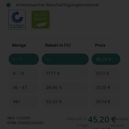
interessantes Beschäftigungsmaterial
Menge
Rabatt in (%)
Preis
1 - 7
—
45,20
€
8 - 15
17.77 %
37,17
€
16 - 47
26.66 %
33,15
€
48+
33.32 %
30,14
€
45,20
€
SKU:
1310569
Lieferzeit:
3 -
kostenlose
GTIN:
4250681504281
5 Tage
Versand