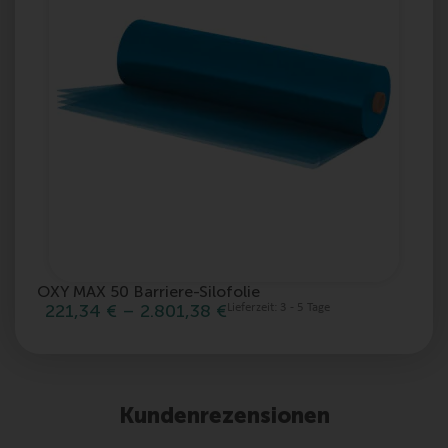
OXY MAX 50 Barriere-Silofolie
m
221,34
€
–
2.801,38
€
Lieferzeit:
3 - 5 Tage
Kundenrezensionen