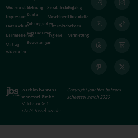
Widerrufsbelehrung
Mein
Siloabdeckung
Katalog
Konto
Impressum
Maschinenkunststoffe
Über uns
Zahlungsarten
Datenschutz
Futtermittel
Wissen
Versandarten
Barrierefreiheit
Hygiene
Vermietung
Bewertungen
Vertrag
widerrufen
joachim behrens
Copyright joachim behrens
scheessel GmbH
scheessel gmbh 2026
Milchstraße 1
27374 Visselhövede