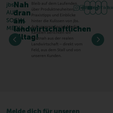
Nah
jbs
Bleib auf dem Laufenden
Instagram
Facebook
Youtube
TikTo
über Produktneuheiten,
dran
AUF
Praxistipps und Einblicke
am
SOCIAL
hinter die Kulissen von jbs.
landwirtschaftlichen
Auf unseren Social-Media-
MEDIA
Kanälen berichten wir
Alltag!
hautnah aus der realen
Landwirtschaft – direkt vom
Feld, aus dem Stall und von
unseren Kunden.
Melde dich für unseren