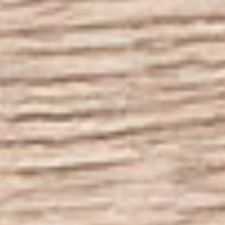
Silage
Gras
Mais
Silagemanagement
Siliermittel
Silofolien
Siloschutz
Landwirtschaft