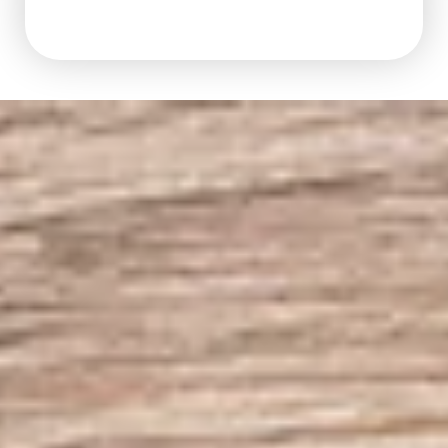
vorhanden
Suche
Themen
Nicht kategorisiert
Erfahrungsberichte
Kühe
Futtermittel
Biogas
Erntekunststoffe
Kälber
Milchaustauscher
Pflanzen
Schweine