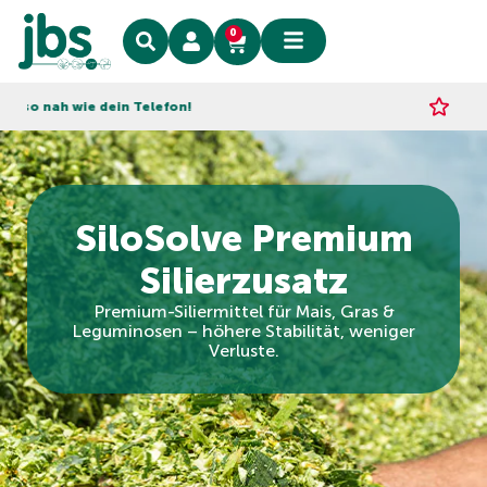
0
h wie dein Telefon!
Express-Li
SiloSolve Premium
Silierzusatz
Premium-Siliermittel für Mais, Gras &
Leguminosen – höhere Stabilität, weniger
Verluste.