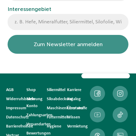
Interessengebiet
Zum Newsletter anmelden
AGB
Shop
Siliermittel
Karriere
Widerrufsbelehrung
Mein
Siloabdeckung
Katalog
Konto
Impressum
Maschinenkunststoffe
Über uns
Zahlungsarten
Datenschutz
Futtermittel
Wissen
Versandarten
Barrierefreiheit
Hygiene
Vermietung
Bewertungen
Vertrag