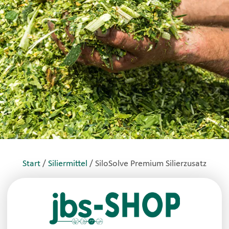
Start
/
Siliermittel
/ SiloSolve Premium Silierzusatz