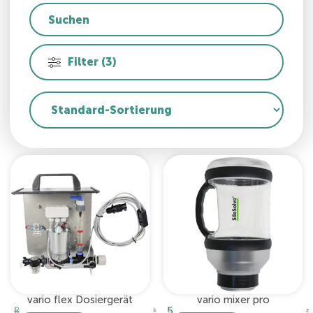
Filter (3)
vario flex Dosiergerät
vario mixer pro
5
8
L
L
k
z