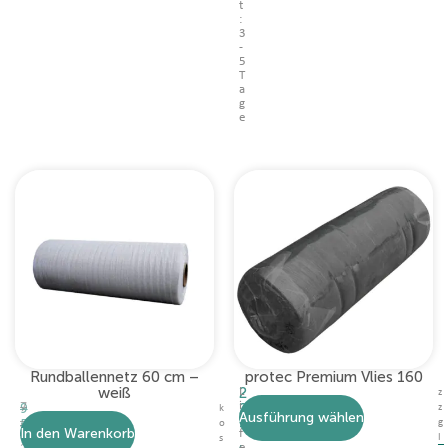
t
:
3
-
5
T
a
g
e
Rundballennetz 60 cm –
protec Premium Vlies 160
weiß
2
L
z
7
2
i
9
z
k
Ausführung wählen
,
e
4
5
g
o
In den Warenkorb
9
f
,
l
,
s
–