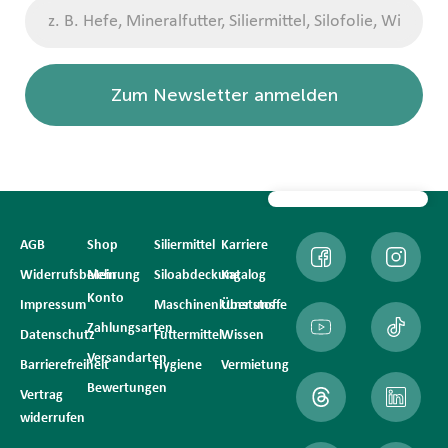
Zum Newsletter anmelden
AGB
Shop
Siliermittel
Karriere
Widerrufsbelehrung
Mein
Siloabdeckung
Katalog
Konto
Impressum
Maschinenkunststoffe
Über uns
Zahlungsarten
Datenschutz
Futtermittel
Wissen
Versandarten
Barrierefreiheit
Hygiene
Vermietung
Bewertungen
Vertrag
widerrufen