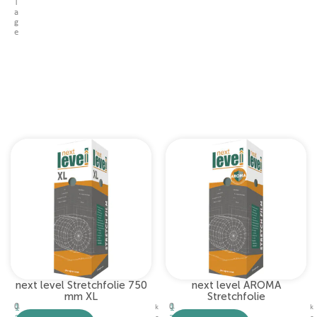
T
a
g
e
next level Stretchfolie 750
next level AROMA
mm XL
Stretchfolie
0
0
1
1
k
k
,
,