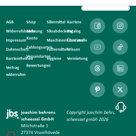
AGB
Shop
Siliermittel
Karriere
Widerrufsbelehrung
Mein
Siloabdeckung
Katalog
Konto
Impressum
Maschinenkunststoffe
Über uns
Zahlungsarten
Datenschutz
Futtermittel
Wissen
Versandarten
Barrierefreiheit
Hygiene
Vermietung
Bewertungen
Vertrag
widerrufen
joachim behrens
Copyright joachim behrens
scheessel GmbH
scheessel gmbh 2026
Milchstraße 1
27374 Visselhövede