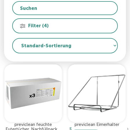
Filter (4)
previclean feuchte
previclean Eimerhalter
Eutertücher, Nachfüllpack –
3
L
k