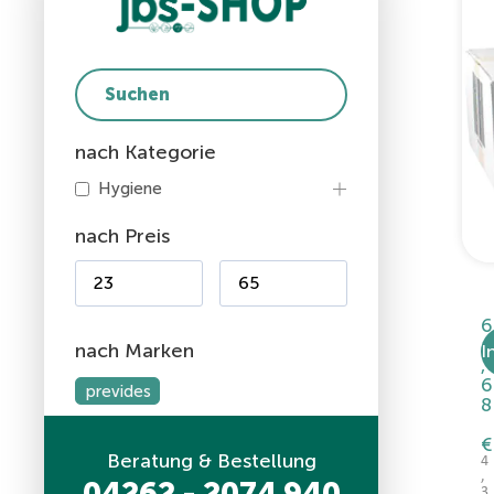
nach Kategorie
Hygiene
nach Preis
N
6
4
nach Marken
I
,
6
prevides
8
€
Beratung & Bestellung
4
,
04262 - 2074 940
3