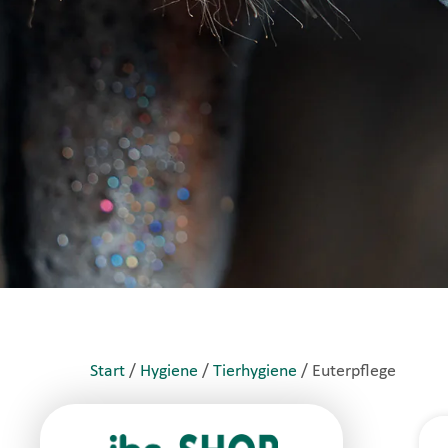
Start
/
Hygiene
/
Tierhygiene
/ Euterpflege