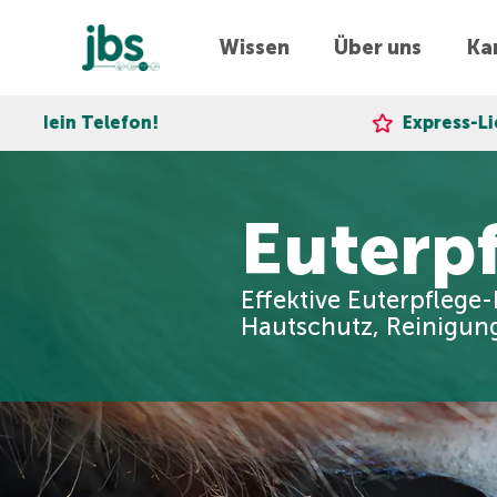
Wissen
Über uns
Kar
lefon!
Express-Lieferung!
Euterp
Effektive Euterpflege
Hautschutz, Reinigun