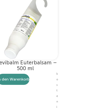
evibalm Euterbalsam –
500 ml
k
n den Warenkorb
o
s
t
e
n
l