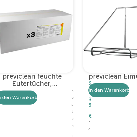
previclean feuchte
previclean Eim
Eutertücher,
3
7
achfüllpack – 3 x 800
In den Warenkorb
k
,
Blatt
n den Warenkorb
o
8
8
s
t
€
e
L
i
n
e
l
f
I