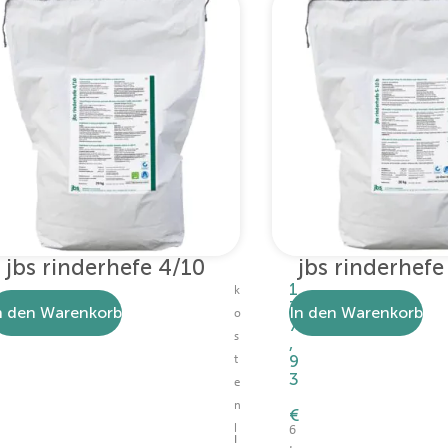
jbs rinderhefe 4/10
jbs rinderhefe
1
k
3
n den Warenkorb
In den Warenkorb
o
7
s
,
9
t
3
e
n
€
l
6
I
,