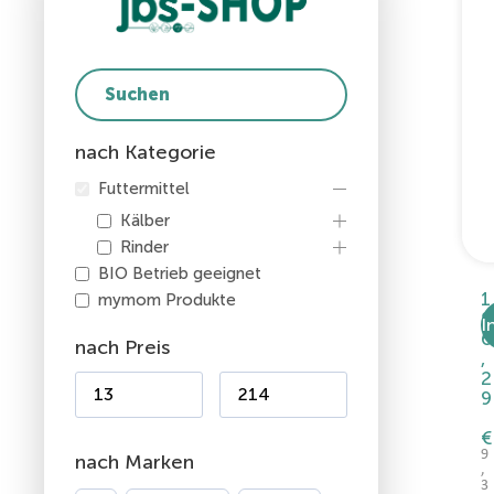
nach Kategorie
Futtermittel
Kälber
Rinder
BIO Betrieb geeignet
1
mymom Produkte
8
I
6
nach Preis
,
2
9
€
9
nach Marken
,
3