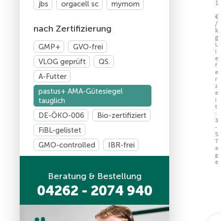
jbs
orgacell sc
mymom
1
€
/
nach Zertifizierung
k
g
L
GMP+
GVO-frei
i
e
VLOG geprüft
QS.
f
e
A-Futter
r
z
pastus+ AMA-Gütesiegel
e
tauglich
i
t
DE-ÖKO-006
Bio-zertifiziert
:
3
-
FiBL-gelistet
5
T
GMO-controlled
IBR-frei
a
g
e
Beratung & Bestellung
04262 - 2074 940