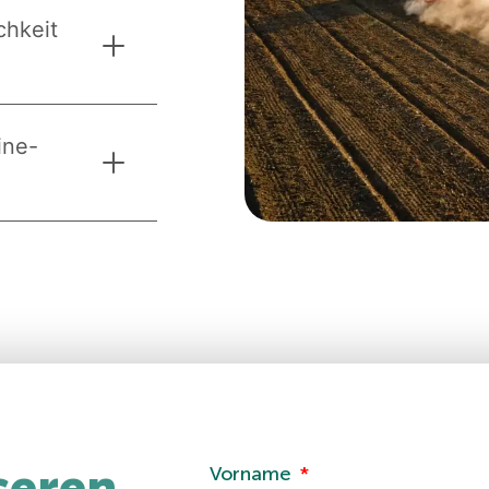
chkeit
ine-
seren
Vorname