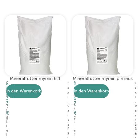
Mineralfutter mymin 6:1
Mineralfutter mymin p minus
2
0
1
0
z
z
,
,
1
8
z
z
In den Warenkorb
In den Warenkorb
8
7
,
,
g
g
5
5
3
l
6
l
.
.
3
7
€
€
V
V
/
/
e
e
€
€
k
k
r
r
g
g
s
s
L
L
I
I
a
a
i
i
n
n
n
n
e
e
k
k
d
d
f
f