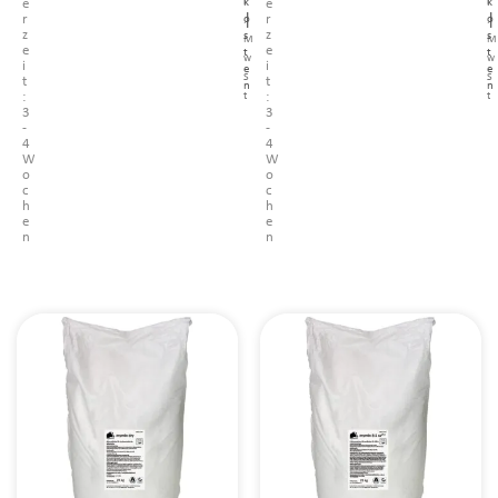
l
l
k
k
e
e
|
|
r
o
r
o
.
.
z
z
s
s
M
M
e
e
t
t
w
w
i
i
e
e
S
S
t
t
n
n
t
t
:
:
3
3
-
-
4
4
W
W
o
o
c
c
h
h
e
e
n
n