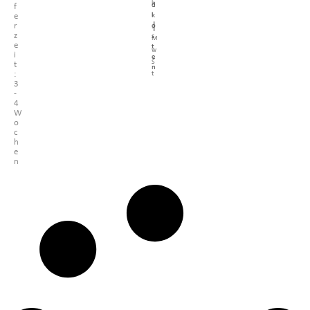
k
d
f
l
k
e
|
r
o
.
z
s
M
e
t
w
i
e
S
t
n
t
:
3
-
4
W
o
c
h
e
n