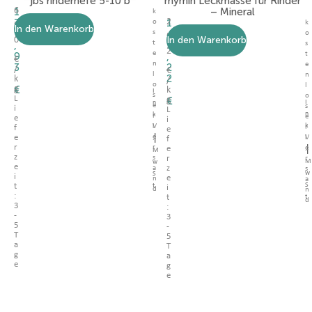
jbs rinderhefe 5-10 b
mymin Leckmasse für Rinder
1
6
– Mineral
k
,
3
1
2
o
k
In den Warenkorb
9
,
7
4
s
o
In den Warenkorb
0
4
,
t
5
s
2
e
9
,
t
€
n
e
3
2
/
€
l
n
2
k
/
o
l
€
g
k
I
s
o
L
€
g
I
n
e
s
i
L
n
k
r
e
e
i
k
V
l
r
f
e
|
e
e
V
l
.
f
|
r
r
e
e
.
M
z
s
r
r
M
w
e
a
z
s
w
S
i
e
n
a
S
t
t
i
d
n
:
t
t
d
3
:
-
3
5
-
T
5
a
T
g
a
e
g
e