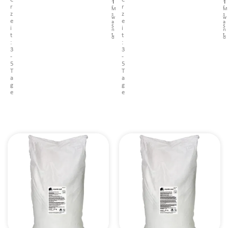
e
e
.
.
r
r
r
r
M
M
z
z
s
s
w
w
e
e
a
a
S
S
i
i
n
n
t
t
t
t
d
d
:
:
3
3
-
-
5
5
T
T
a
a
g
g
e
e