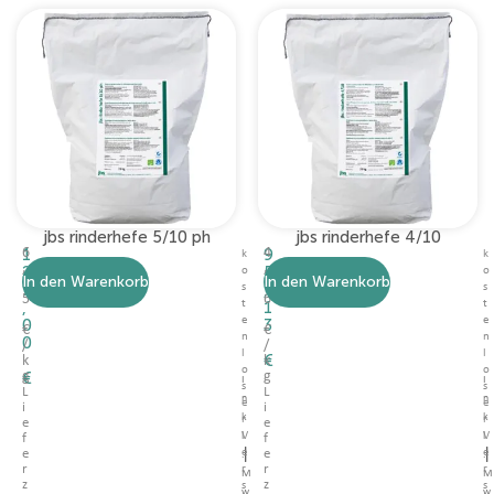
jbs rinderhefe 5/10 ph
jbs rinderhefe 4/10
1
6
9
4
k
k
,
,
2
5
o
o
In den Warenkorb
In den Warenkorb
3
7
7
,
s
s
5
6
,
t
1
t
e
e
0
3
€
€
n
n
0
/
/
l
l
€
k
k
o
o
€
g
g
I
I
s
s
L
L
n
n
e
e
i
i
k
k
r
r
e
e
V
V
l
l
f
f
|
|
e
e
e
e
.
.
r
r
r
r
M
M
z
z
s
s
w
w