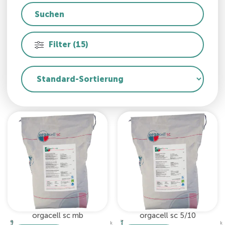
Filter (15)
orgacell sc mb
orgacell sc 5/10
1
9
1
7
k
k