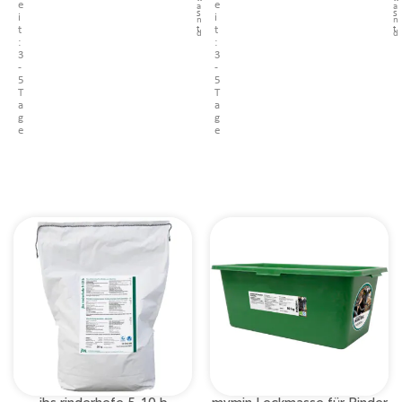
e
e
a
a
S
S
i
i
n
n
t
t
t
t
d
d
:
:
3
3
-
-
5
5
T
T
a
a
g
g
e
e