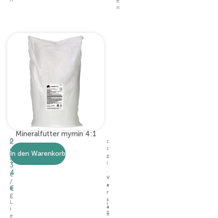
n
e
n
Mineralfutter mymin 4:1
2
0
z
,
4
z
In den Warenkorb
9
,
g
7
3
l
.
4
€
V
/
e
€
k
r
g
s
L
I
a
i
n
n
e