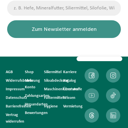
Zum Newsletter anmelden
AGB
Shop
Siliermittel
Karriere
Widerrufsbelehrung
Mein
Siloabdeckung
Katalog
Konto
Impressum
Maschinenkunststoffe
Über uns
Zahlungsarten
Datenschutz
Futtermittel
Wissen
Versandarten
Barrierefreiheit
Hygiene
Vermietung
Bewertungen
Vertrag
widerrufen