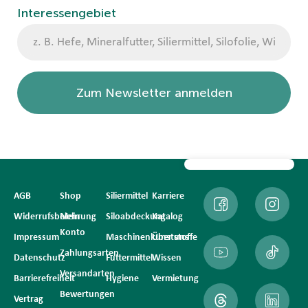
Interessengebiet
Zum Newsletter anmelden
AGB
Shop
Siliermittel
Karriere
Widerrufsbelehrung
Mein
Siloabdeckung
Katalog
Konto
Impressum
Maschinenkunststoffe
Über uns
Zahlungsarten
Datenschutz
Futtermittel
Wissen
Versandarten
Barrierefreiheit
Hygiene
Vermietung
Bewertungen
Vertrag