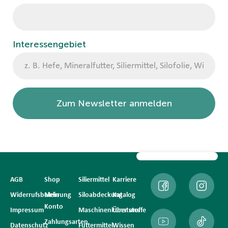
Interessengebiet
Zum Newsletter anmelden
AGB
Shop
Siliermittel
Karriere
Widerrufsbelehrung
Mein
Siloabdeckung
Katalog
Konto
Impressum
Maschinenkunststoffe
Über uns
Zahlungsarten
Datenschutz
Futtermittel
Wissen