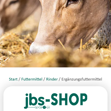
Start
/
Futtermittel
/
Rinder
/ Ergänzungsfuttermittel