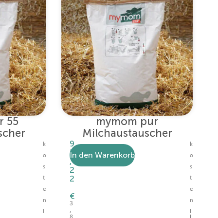
 55
mymom pur
scher
Milchaustauscher
9
k
k
5
In den Warenkorb
o
o
,
s
s
2
2
t
t
e
e
€
n
n
3
,
l
l
8
I