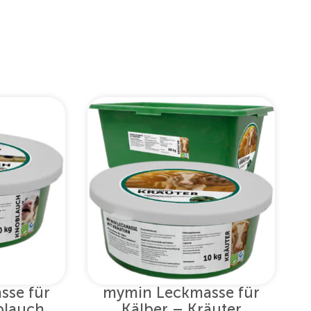
sse für
mymin Leckmasse für
blauch
Kälber – Kräuter