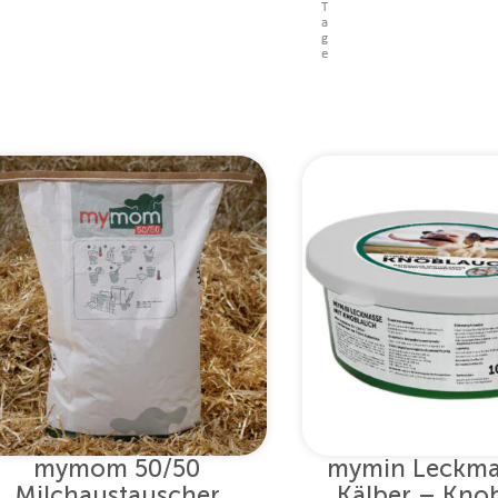
T
a
g
e
mymom 50/50
mymin Leckma
Milchaustauscher
Kälber – Kno