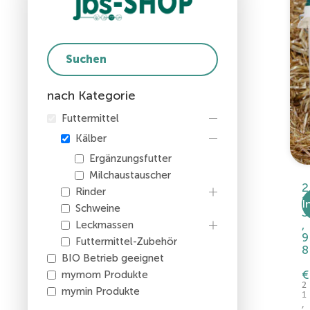
nach Kategorie
Futtermittel
Kälber
Ergänzungsfutter
Milchaustauscher
2
Rinder
1
I
Schweine
3
,
Leckmassen
9
Futtermittel-Zubehör
8
BIO Betrieb geeignet
€
mymom Produkte
2
mymin Produkte
1
,