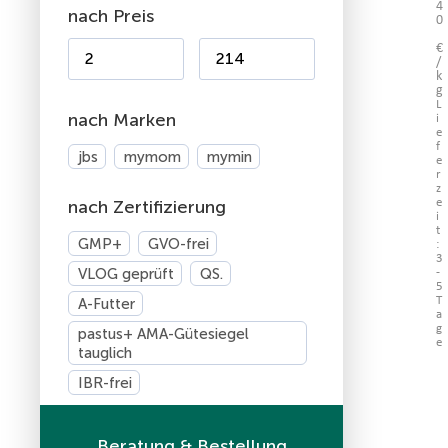
4
nach Preis
0
€
/
k
g
L
nach Marken
i
e
f
jbs
mymom
mymin
e
r
z
nach Zertifizierung
e
i
t
GMP+
GVO-frei
:
3
VLOG geprüft
QS.
-
5
A-Futter
T
a
g
pastus+ AMA-Gütesiegel
e
tauglich
IBR-frei
Beratung & Bestellung