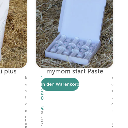
 plus
mymom start Paste
1
k
k
3
In den Warenkorb
o
o
,
s
s
2
8
t
t
e
e
€
n
n
0
,
l
l
2
I
I
o
o
7
n
n