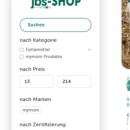
nach Kategorie
Futtermittel
mymom Produkte
nach Preis
2
1
I
3
,
nach Marken
9
8
mymom
€
2
nach Zertifizierung
1
,