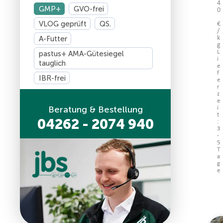
4
GMP+
GVO-frei
0
VLOG geprüft
QS.
€
/
A-Futter
k
g
pastus+ AMA-Gütesiegel
L
i
tauglich
e
f
IBR-frei
e
r
z
e
Beratung & Bestellung
i
t
04262 - 2074 940
:
3
-
5
T
a
g
e