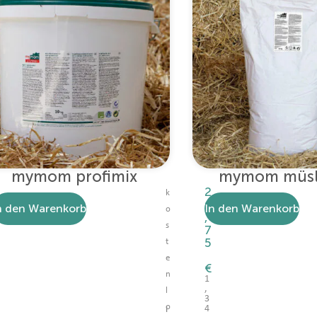
mymom profimix
mymom müsli
2
k
6
n den Warenkorb
In den Warenkorb
o
,
s
7
5
t
e
€
n
1
,
l
3
o
4
I