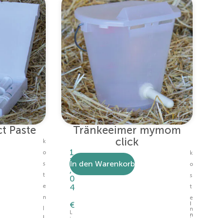
t Paste
Tränkeeimer mymom
click
k
1
o
k
3
In den Warenkorb
s
o
,
t
s
0
4
e
t
n
e
€
I
l
n
L
n
I