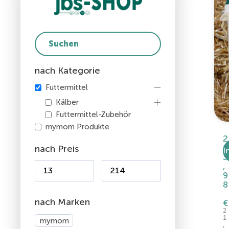
nach Kategorie
Futtermittel
Kälber
Futtermittel-Zubehör
mymom Produkte
2
1
nach Preis
I
3
,
9
8
nach Marken
€
2
1
mymom
,