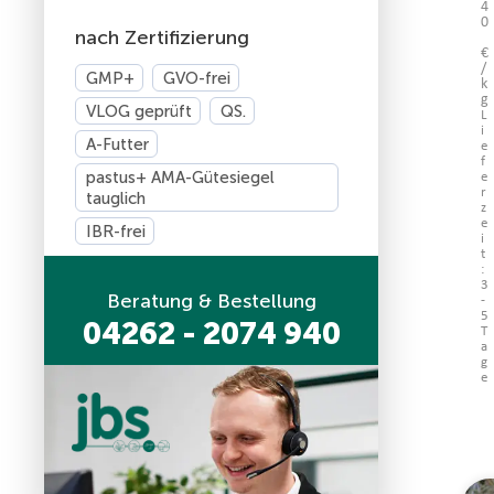
4
0
nach Zertifizierung
€
/
GMP+
GVO-frei
k
g
VLOG geprüft
QS.
L
i
A-Futter
e
f
pastus+ AMA-Gütesiegel
e
r
tauglich
z
e
IBR-frei
i
t
:
3
Beratung & Bestellung
-
5
04262 - 2074 940
T
a
g
e