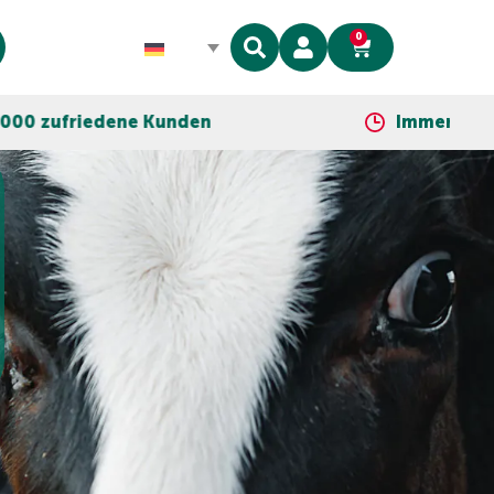
0
unden
Immer so nah wie dein Telefo