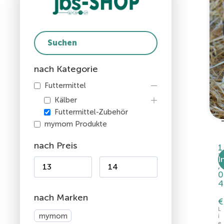
nach Kategorie
Futtermittel
Kälber
Futtermittel-Zubehör
mymom Produkte
nach Preis
1
3
I
,
0
4
nach Marken
€
L
mymom
i
e