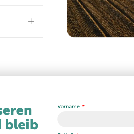
-
seren
Vorname
 bleib