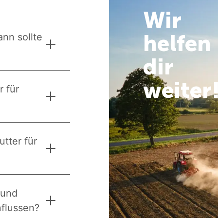
Wir
helfen
nn sollte
dir
weiter
r für
tter für
 und
nflussen?