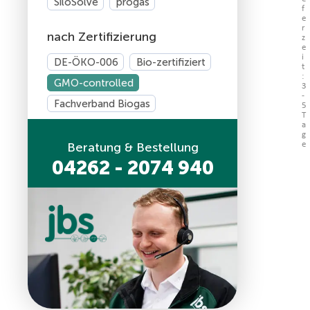
SiloSolve
progas
f
e
r
nach Zertifizierung
z
e
i
DE-ÖKO-006
Bio-zertifiziert
t
:
GMO-controlled
3
-
Fachverband Biogas
5
T
a
g
Beratung & Bestellung
e
04262 - 2074 940