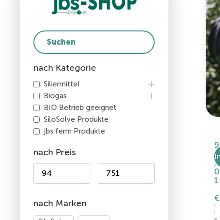
nach Kategorie
Siliermittel
Biogas
BIO Betrieb geeignet
SiloSolve Produkte
jbs ferm Produkte
9
nach Preis
4
I
,
0
1
€
nach Marken
L
i
e