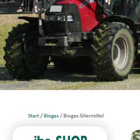
Start
/
Biogas
/ Biogas Siliermittel