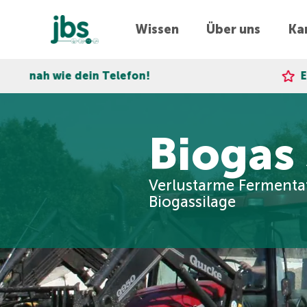
Wissen
Über uns
Kar
n Telefon!
Express-Lieferung
Biogas 
Verlustarme Fermentat
Biogassilage