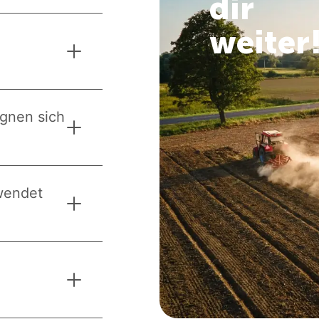
dir
weiter
ignen sich
ewendet