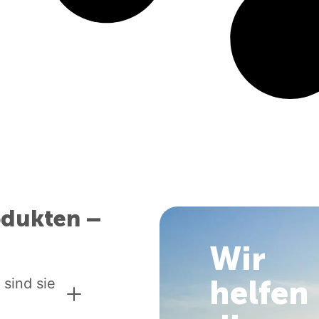
odukten –
Wir
helfen
 sind sie