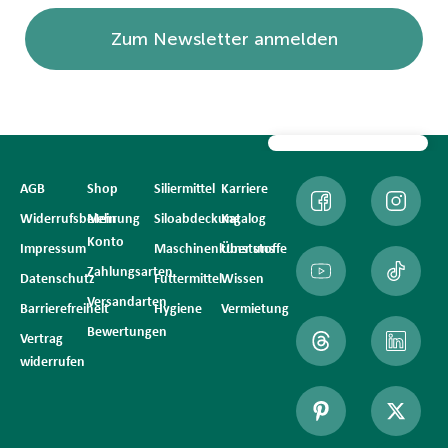
Zum Newsletter anmelden
AGB
Shop
Siliermittel
Karriere
Widerrufsbelehrung
Mein
Siloabdeckung
Katalog
Konto
Impressum
Maschinenkunststoffe
Über uns
Zahlungsarten
Datenschutz
Futtermittel
Wissen
Versandarten
Barrierefreiheit
Hygiene
Vermietung
Bewertungen
Vertrag
widerrufen