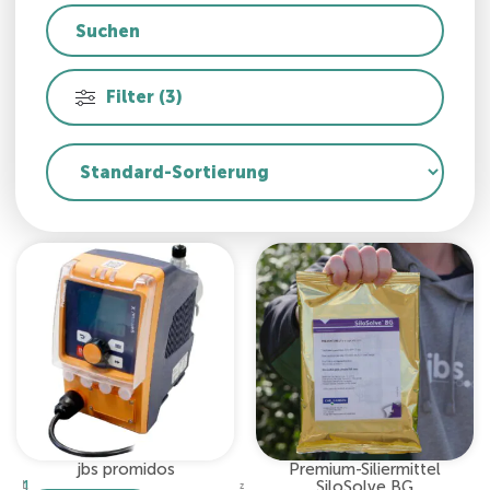
Filter (3)
jbs promidos
Premium-Siliermittel
1
SiloSolve BG
L
z